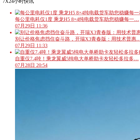
7X24小时快讯
每公里电耗仅1度 乘龙H5 8×4纯电载货车助您稳赚每一…
07月29日 11:36
别让价格焦虑挡住奋斗路，开瑞X3青春版：用技术普惠
07月29日 11:33
自重仅7.4吨！乘龙翼威5纯电大单桥助卡友轻松多拉多…
07月28日 20:54