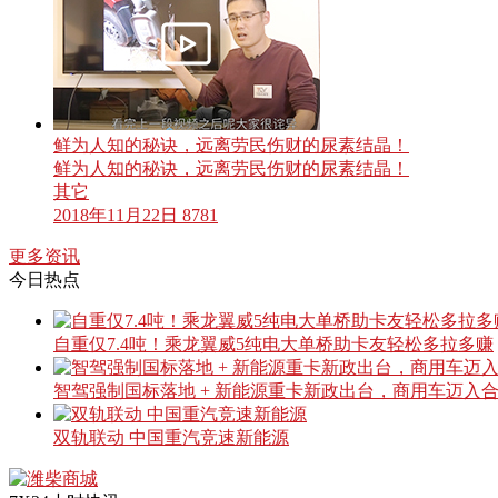
鲜为人知的秘诀，远离劳民伤财的尿素结晶！
鲜为人知的秘诀，远离劳民伤财的尿素结晶！
其它
2018年11月22日
8781
更多资讯
今日热点
自重仅7.4吨！乘龙翼威5纯电大单桥助卡友轻松多拉多赚
智驾强制国标落地 + 新能源重卡新政出台，商用车迈入
双轨联动 中国重汽竞速新能源