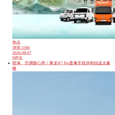
热点
浏览:
3300
2026-08-07
0
评论
喷淋、空调随心用！乘龙H7 Pro畜禽车双供电恒温太豪
横