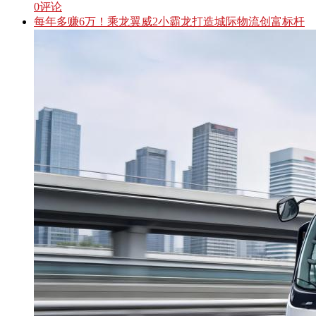
0
评论
每年多赚6万！乘龙翼威2小霸龙打造城际物流创富标杆