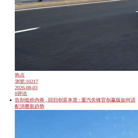
热点
浏览:
10217
2026-08-03
0
评论
告别低价内卷 , 回归创富本质 : 重汽先锋官创赢版如何适
配消费新趋势