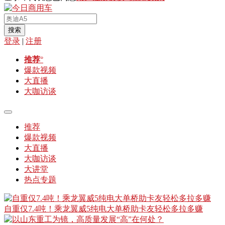
搜索
登录
|
注册
推荐
°
爆款视频
大直播
大咖访谈
推荐
爆款视频
大直播
大咖访谈
大讲堂
热点专题
自重仅7.4吨！乘龙翼威5纯电大单桥助卡友轻松多拉多赚