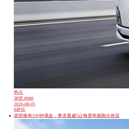
热点
浏览:
8988
2026-08-05
0
评论
底部换电5分钟满血，乘龙翼威5让每度电都跑出效益