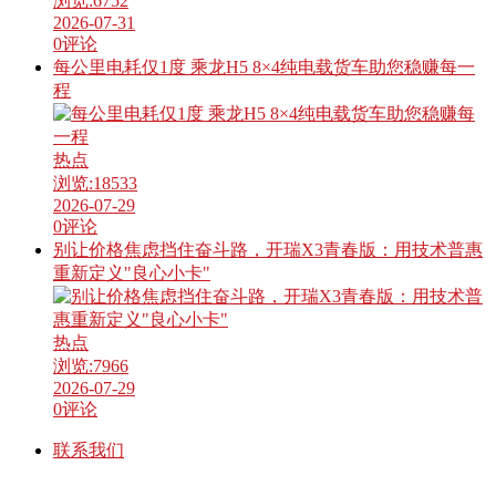
浏览:
6752
2026-07-31
0
评论
每公里电耗仅1度 乘龙H5 8×4纯电载货车助您稳赚每一
程
热点
浏览:
18533
2026-07-29
0
评论
别让价格焦虑挡住奋斗路，开瑞X3青春版：用技术普惠
重新定义"良心小卡"
热点
浏览:
7966
2026-07-29
0
评论
联系我们