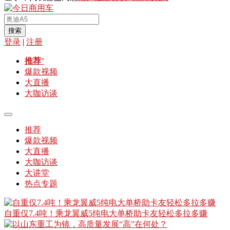
搜索
登录
|
注册
推荐
°
爆款视频
大直播
大咖访谈
推荐
爆款视频
大直播
大咖访谈
大讲堂
热点专题
自重仅7.4吨！乘龙翼威5纯电大单桥助卡友轻松多拉多赚