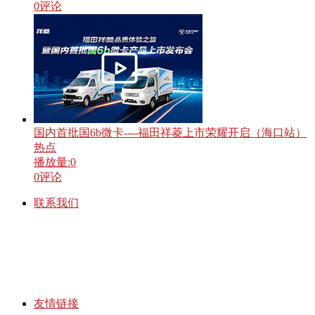
0
评论
国内首批国6b微卡----福田祥菱上市荣耀开启（海口站）
热点
播放量:
0
0
评论
联系我们
友情链接