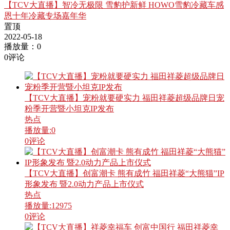
【TCV大直播】智冷无极限 雪豹护新鲜 HOWO雪豹冷藏车感
恩十年冷藏专场嘉年华
置顶
2022-05-18
播放量：
0
0
评论
【TCV大直播】宠粉就要硬实力 福田祥菱超级品牌日宠
粉季开营暨小坦克IP发布
热点
播放量:
0
0
评论
【TCV大直播】创富潮卡 熊有成竹 福田祥菱“大熊猫”IP
形象发布 暨2.0动力产品上市仪式
热点
播放量:
12975
0
评论