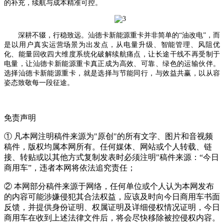
的补充，续航与成本精准可控。
深耕不辍，行稳致远
。
汕德卡新能源重卡并非简单的
“油改电”，而
是以用户真实运营场景为出发点，从
电量升级
、
智能
管理
、
风阻
优
化、
能量回收
四大
维度系统化破解
续航
痛点
，
让长途干线不再受制于
电量，让
汕德卡
新能源重卡真正成为高效、可靠、绿色的运输伙伴。
选择汕德卡新能源
重卡
，就是选择与
节能
同行，与效益共赢，以从容
姿态致敬每一段征途。
免责声明
① 凡本网注明稿件来源为"原创"的所有文字、图片和音视频
稿件，版权均属本网所有。任何媒体、网站或个人转载、链
接、转贴或以其他方式复制发表时必须注明"稿件来源：“今日
商用车”，违者本网将依法追究责任；
② 本网部分稿件来源于网络，任何单位或个人认为本网发布
的内容可能涉嫌侵犯其合法权益，应该及时向今日商用车书面
反馈，并提供身份证明、权属证明及详细侵权情况证明，今日
商用车在收到上述法律文件后，将会尽快移除被控侵权内容。