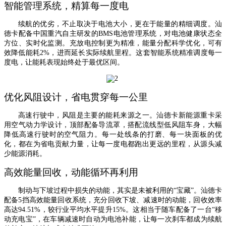
智能管理系统，精算每一度电
续航的优劣，不止取决于电池大小，更在于能量的精细调度。汕
德卡配备中国重汽自主研发的
BMS电池管理系统，对电池健康状态全
方位、实时化监测。充放电控制更为精准，能量分配科学优化，可有
效降低能耗2%，进而延长实际续航里程。这套智能系统精准调度每一
度电，让能耗表现始终处于最优区间。
优化风阻设计，省电贯穿每一公里
高速行驶中，风阻是主要的能耗来源之一。汕德卡新能源重卡采
用空气动力学设计，顶部配备导流罩，搭配流线型低风阻车身，大幅
降低高速行驶时的空气阻力。每一处线条的打磨、每一块面板的优
化，都在为省电贡献力量，让每一度电都跑出更远的里程，从源头减
少能源消耗。
高效能量回收，动能循环再利用
制动与下坡过程中损失的动能，其实是未被利用的
“宝藏”。汕德卡
配备5挡高效能量回收系统，充分回收下坡、减速时的动能，回收效率
高达94.51%，较行业平均水平提升15%。这相当于随车配备了一台“移
动充电宝”，在车辆减速时自动为电池补能，让每一次刹车都成为续航