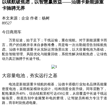
以续航破焦虑，以智慧赢效益——汕德卡新能源重
卡驰骋无界
本文来源：
企业
作者：
杨树
89527
今日商用车
万里征途，始于足下；干线运输，重在续航。对于新能源重卡而
言，用户的信赖并非来自参数堆叠，而是每一次出勤能否
告别续航焦
虑
。汕德卡新能源重卡从实际运营场景出发，以大容量电池为基础，
配合智能管理、风阻优化与能量回收，系统性解决续航焦虑，让绿色
动力真正驰骋于长途干线。
大容量电池，夯实远行之基
电池是新能源重卡
续航
的
根基，
汕德卡搭载行业知名品
牌高能量
密度电池，
采用框架模块化设计，结构强度全面升级。
同等层数下，
配电量跃升
40%，综合续航里程可达450公里，从容覆盖中长途干线运
输场景
，
彻底告别中途频繁补电的窘境，让驾驶员将精力专注于道
路，而非
时刻焦虑
电量。