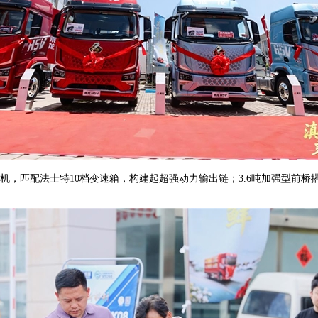
动机，匹配法士特10档变速箱，构建起超强动力输出链；3.6吨加强型前