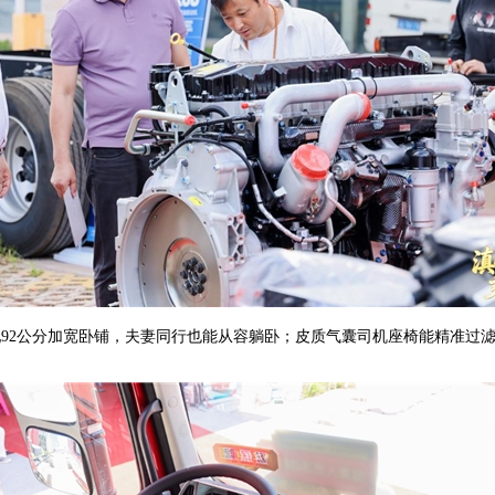
配92公分加宽卧铺，夫妻同行也能从容躺卧；皮质气囊司机座椅能精准过