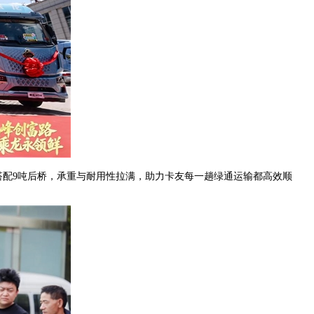
桥搭配9吨后桥，承重与耐用性拉满，助力卡友每一趟绿通运输都高效顺