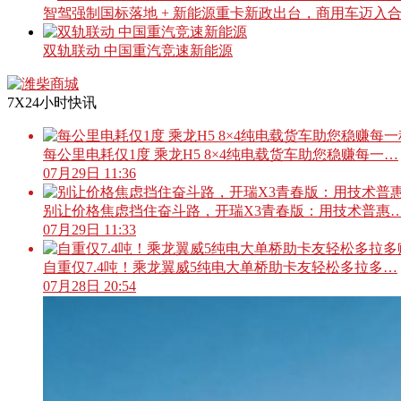
智驾强制国标落地 + 新能源重卡新政出台，商用车迈入
双轨联动 中国重汽竞速新能源
7X24小时快讯
每公里电耗仅1度 乘龙H5 8×4纯电载货车助您稳赚每一…
07月29日 11:36
别让价格焦虑挡住奋斗路，开瑞X3青春版：用技术普惠
07月29日 11:33
自重仅7.4吨！乘龙翼威5纯电大单桥助卡友轻松多拉多…
07月28日 20:54