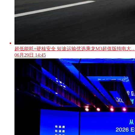
超低能耗+硬核安全 短途运输优选乘龙M3超值版纯电大
06月29日 14:45